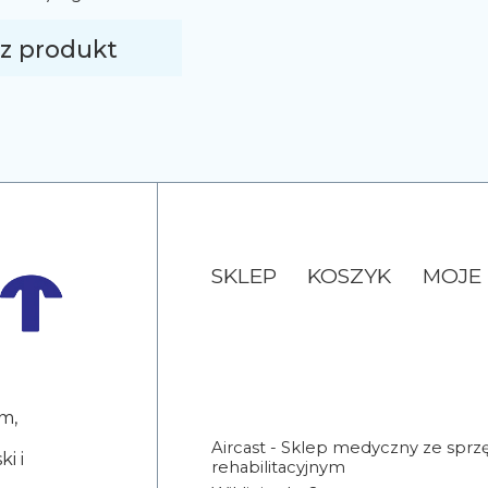
ieprawidłowe
ego palca
z produkt
cji po operacji
ego (haluksa)
SKLEP
KOSZYK
MOJE
m,
Aircast - Sklep medyczny ze spr
i i
rehabilitacyjnym