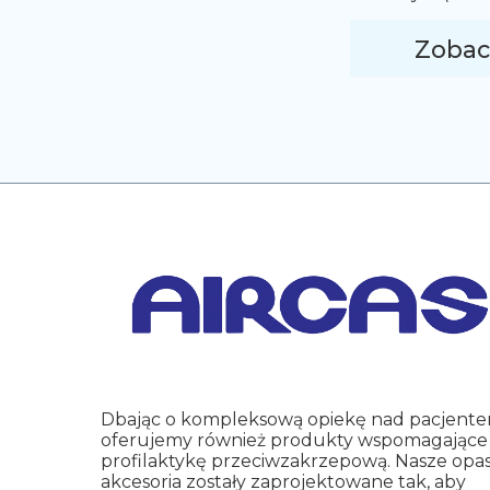
umiarkowane n
ustawienie duż
Zobac
utrzymanie pozy
palucha koślaw
Dbając o kompleksową opiekę nad pacjente
oferujemy również produkty wspomagające
profilaktykę przeciwzakrzepową.
Nasze opask
akcesoria zostały zaprojektowane tak, aby