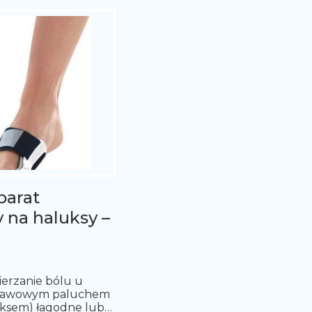
parat
 na haluksy –
erzanie bólu u
bjawowym paluchem
ksem) łagodne lub