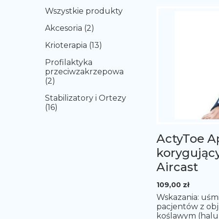
Wszystkie produkty
Akcesoria (2)
Krioterapia (13)
Profilaktyka
przeciwzakrzepowa
(2)
Stabilizatory i Ortezy
(16)
ActyToe A
korygujący
Aircast
109,00
zł
Wskazania: uśmi
pacjentów z o
koślawym (halu