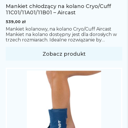
Mankiet chłodzący na kolano Cryo/Cuff
11C01/11A01/11B01 – Aircast
539,00
zł
Mankiet kolanowy, na kolano Cryo/Cuff Aircast
Mankiet na kolano dostępny jest dla dorosłych w
trzech rozmiarach. Idealne rozwiązanie by
zapewnić optymalny ucisk oraz
schłodzenie kontuzjowanego kolana. System
Zobacz produkt
Cryo/Cuff to zaawansowane rozwiązanie do terapii
zimnem, które łączy efektywne schłodzenie z
kompresją uszkodzonej części ciała, dzięki czemu
pomaga w redukcji bólu, opuchlizny i krwiaków. W
skład systemu Cryo/Cuff wchodzą […]