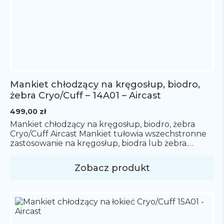
Mankiet chłodzący na kręgosłup, biodro,
żebra Cryo/Cuff – 14A01 – Aircast
499,00
zł
Mankiet chłodzący na kręgosłup, biodro, żebra
Cryo/Cuff Aircast Mankiet tułowia wszechstronne
zastosowanie na kręgosłup, biodra lub żebra.
Zawiera wyjmowaną płytkę wspierającą. Rozmiar
uniwersalny. System Cryo/Cuff to zaawansowane
Zobacz produkt
rozwiązanie do terapii zimnem, które łączy
efektywne schłodzenie z kompresją uszkodzonej
części ciała, dzięki czemu pomaga w redukcji bólu,
opuchlizny i krwiaków. W skład systemu Cryo/Cuff
wchodzą trzy główne elementy: […]