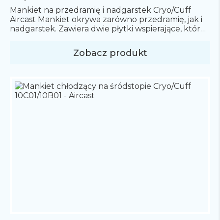
Mankiet na przedramię i nadgarstek Cryo/Cuff
Aircast Mankiet okrywa zarówno przedramię, jak i
nadgarstek. Zawiera dwie płytki wspierające, które
można wyjąć, jeśli potrzebny jest większy zakres
ruchu. Rozmiar uniwersalny. Idealne rozwiązanie
Zobacz produkt
by zapewnić optymalny ucisk oraz schłodzenie
kontuzjowanego nadgarstka. Cena nie zawiera
termosu. Termos na zimną wodę dostępny w
osobnym zakupie.