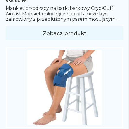
555,00
zł
Mankiet chłodzący na bark, barkowy Cryo/Cuff
Aircast Mankiet chłodzący na bark może być
zamówiony z przedłużonym pasem mocującym w
celu dopasowania do większego obwodu klatki
piersiowej. Idealne rozwiązanie by zapewnić
Zobacz produkt
optymalny ucisk oraz
schłodzenie kontuzjowanego barku. Cena nie
zawiera termosu. Termos na zimną wodę dostępny
w osobnym zakupie. Sposób pomiaru: Obwód
klatki piersiowej Rozmiary: M – Średni […]