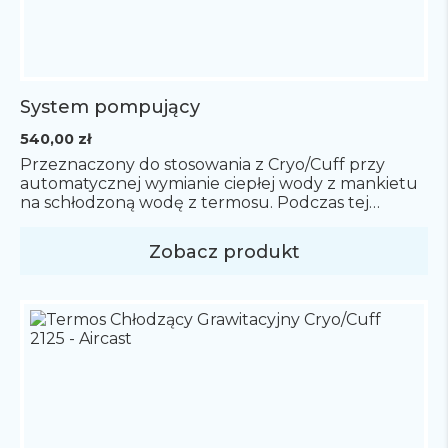
System pompujący
540,00
zł
Przeznaczony do stosowania z Cryo/Cuff przy
automatycznej wymianie ciepłej wody z mankietu
na schłodzoną wodę z termosu. Podczas tej
powtarzającej się czynności w mankiecie cały czas
pozostaje schłodzona woda. Dzieje się tak dzięki
Zobacz produkt
elektronicznej pompie, która spręża
powietrze.Zawiera pompę, 1,5 metrowy przewód
przyłączeniowy oraz zasilacz.