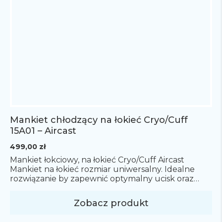
Mankiet chłodzący na łokieć Cryo/Cuff
15A01 – Aircast
499,00
zł
Mankiet łokciowy, na łokieć Cryo/Cuff Aircast
Mankiet na łokieć rozmiar uniwersalny. Idealne
rozwiązanie by zapewnić optymalny ucisk oraz
schłodzenie kontuzjowanego łokcia.
Cena nie zawiera termosu. Termos na zimną wodę
Zobacz produkt
dostępny w osobnym zakupie.