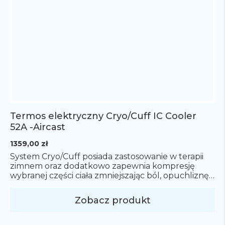
Termos elektryczny Cryo/Cuff IC Cooler
52A -Aircast
1359,00
zł
System Cryo/Cuff posiada zastosowanie w terapii
zimnem oraz dodatkowo zapewnia kompresję
wybranej części ciała zmniejszając ból, opuchliznę i
krwiaki. System oparty jest na zasadzie grawitacji,
co zapewnia szybką możliwość odłączenia termosu
Zobacz produkt
od mankietu i mobilność pacjenta podczas
leczenia.