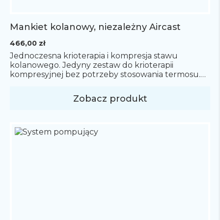
Mankiet kolanowy, niezależny Aircast
466,00
zł
Jednoczesna krioterapia i kompresja stawu
kolanowego. Jedyny zestaw do krioterapii
kompresyjnej bez potrzeby stosowania termosu.
Zestaw zawiera ręczną pompkę do inflacji
mankietu. Mankiet utrzymuje temperaturę do ok.
Zobacz produkt
godziny zapewniając długotrwałą terapię zimnem