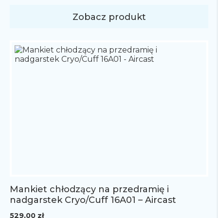
zapewnić optymalny ucisk oraz schłodzenie
kontuzjowanej łydki. Termos na zimną wodę
Zobacz produkt
dostępny w osobnym zakupie. Cena nie zawiera
termosu.
Mankiet chłodzący na przedramię i
nadgarstek Cryo/Cuff 16A01 – Aircast
529,00
zł