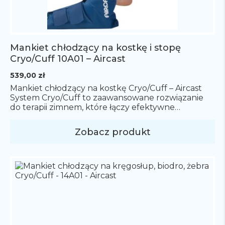
Mankiet chłodzący na kostkę i stopę
Cryo/Cuff 10A01 – Aircast
539,00
zł
Mankiet chłodzący na kostkę Cryo/Cuff – Aircast
System Cryo/Cuff to zaawansowane rozwiązanie
do terapii zimnem, które łączy efektywne
schłodzenie z kompresją uszkodzonej części ciała,
dzięki czemu pomaga w redukcji bólu, opuchlizny
Zobacz produkt
i krwiaków. W skład systemu Cryo/Cuff wchodzą
trzy główne elementy Warto zauważyć, że termos
jest sprzedawany oddzielnie. Dostępna jest
również pompka elektryczna, która automatycznie
[…]