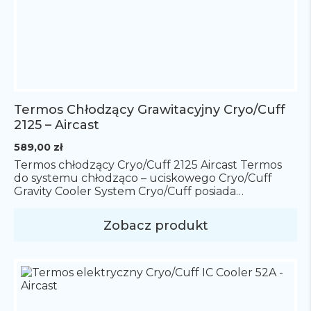
Termos Chłodzący Grawitacyjny Cryo/Cuff
2125 – Aircast
589,00
zł
Termos chłodzący Cryo/Cuff 2125 Aircast Termos
do systemu chłodząco – uciskowego Cryo/Cuff
Gravity Cooler System Cryo/Cuff posiada
zastosowanie w terapii zimnem oraz dodatkowo
zapewnia kompresję wybranej części ciała
Zobacz produkt
zmniejszając ból, opuchliznę i krwiaki. System
oparty jest na zasadzie grawitacji, co zapewnia
szybką możliwość odłączenia termosu od
mankietu i mobilność pacjenta podczas leczenia.
System Cryo/Cuff składa […]