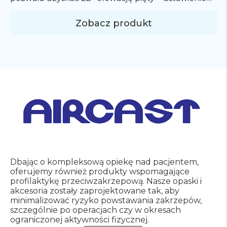
końskie stopy. Zestaw pasuje do ortez: AirSelect
Elite WALKER oraz Pneumatic Walker.
Zobacz produkt
Dbając o kompleksową opiekę nad pacjentem,
oferujemy również produkty wspomagające
profilaktykę przeciwzakrzepową.
Nasze opaski i
akcesoria zostały zaprojektowane tak, aby
minimalizować ryzyko powstawania zakrzepów,
szczególnie po operacjach czy w okresach
ograniczonej aktywności fizycznej.