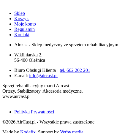
Sklep
Koszyk
Moje konto
Regulamin
Kontakt
Aircast - Sklep medyczny ze sprzętem rehabilitacyjnym
Wikliniarska 2,
56-400 Oleśnica
Biuro Obsługi Klienta -
tel. 662 202 201
E-mail:
info@aircast.pl
Sprzęt rehabilitacyjny marki Aircast.
Ortezy, Stabilizatory, Akcesoria medyczne.
www.aircast.pl
Polityka Prywatności
©2026 AirCast.pl - Wszystkie prawa zastrzeżone.
Made by
Kodefix
, Support by
Verby.media