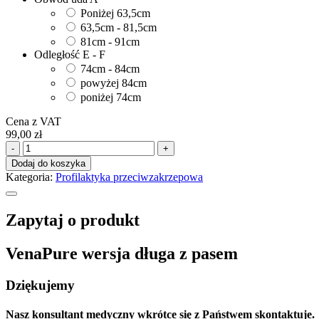
Poniżej 63,5cm
63,5cm - 81,5cm
81cm - 91cm
Odległość E - F
74cm - 84cm
powyżej 84cm
poniżej 74cm
Cena z VAT
99,00
zł
ilość
-
+
VenaPure
Dodaj do koszyka
wersja
Kategoria:
Profilaktyka przeciwzakrzepowa
długa
z
pasem
Zapytaj o produkt
VenaPure wersja długa z pasem
Dziękujemy
Nasz konsultant medyczny wkrótce się z Państwem skontaktuje.