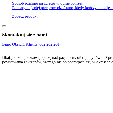
Sposób pomiaru na zdjęciu w opisie poniżej!
Pomiary najlepiej przeprowadzać rano, kiedy kończyna nie jest
Zobacz produkt
Skontaktuj się z nami
Biuro Obsługi Klienta:
662 202 201
Dbając o kompleksową opiekę nad pacjentem, oferujemy również pr
powstawania zakrzepów, szczególnie po operacjach czy w okresach o