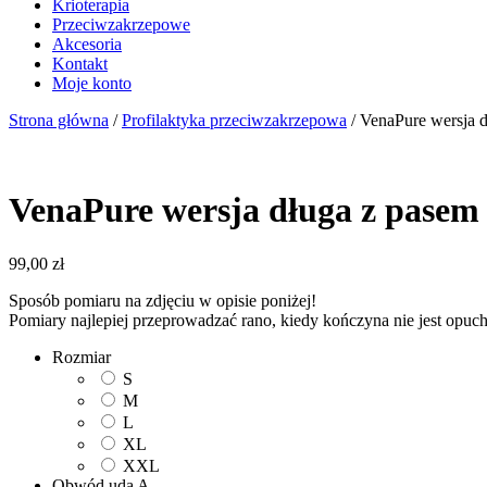
Krioterapia
Przeciwzakrzepowe
Akcesoria
Kontakt
Moje konto
Strona główna
/
Profilaktyka przeciwzakrzepowa
/ VenaPure wersja 
VenaPure wersja długa z pasem
99,00
zł
Sposób pomiaru na zdjęciu w opisie poniżej!
Pomiary najlepiej przeprowadzać rano, kiedy kończyna nie jest opuch
Rozmiar
S
M
L
XL
XXL
Obwód uda A