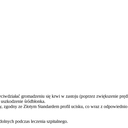
eciwdziałać gromadzeniu się krwi w zastoju (poprzez zwiększenie pręd
z uszkodzenie śródbłonka.
y, zgodny ze Złotym Standardem profil ucisku, co wraz z odpowiednio
lnych podczas leczenia szpitalnego.