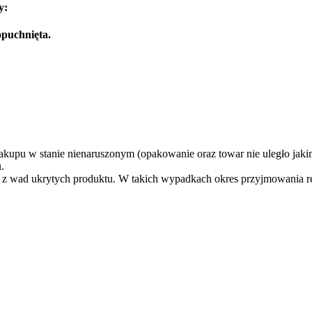
y:
opuchnięta.
zakupu w stanie nienaruszonym (opakowanie oraz towar nie uległo j
.
 z wad ukrytych produktu. W takich wypadkach okres przyjmowania re