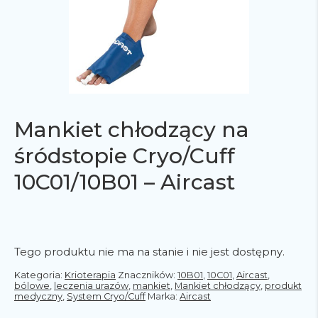
Mankiet chłodzący na
śródstopie Cryo/Cuff
10C01/10B01 – Aircast
Tego produktu nie ma na stanie i nie jest dostępny.
Kategoria:
Krioterapia
Znaczników:
10B01
,
10C01
,
Aircast
,
bólowe
,
leczenia urazów
,
mankiet
,
Mankiet chłodzący
,
produkt
medyczny
,
System Cryo/Cuff
Marka:
Aircast