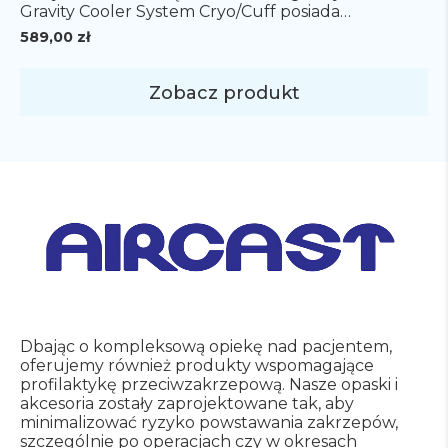
Gravity Cooler System Cryo/Cuff posiada
zastosowanie w terapii zimnem oraz dodatkowo
589,00
zł
zapewnia kompresję wybranej części ciała
zmniejszając ból, opuchliznę i krwiaki. System
oparty jest na zasadzie grawitacji, co zapewnia
Zobacz produkt
szybką możliwość odłączenia termosu od
mankietu i mobilność pacjenta podczas leczenia.
System Cryo/Cuff składa […]
Dbając o kompleksową opiekę nad pacjentem,
oferujemy również produkty wspomagające
profilaktykę przeciwzakrzepową.
Nasze opaski i
akcesoria zostały zaprojektowane tak, aby
minimalizować ryzyko powstawania zakrzepów,
szczególnie po operacjach czy w okresach