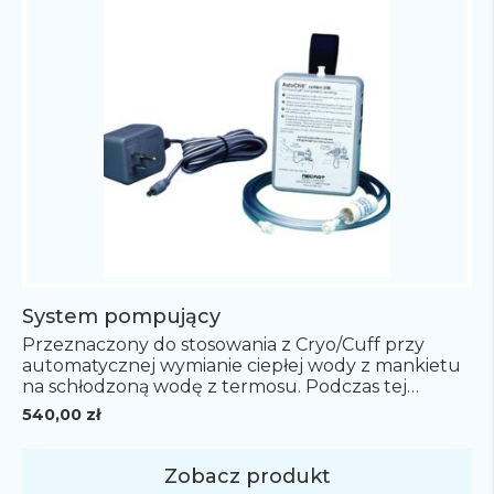
System pompujący
Przeznaczony do stosowania z Cryo/Cuff przy
automatycznej wymianie ciepłej wody z mankietu
na schłodzoną wodę z termosu. Podczas tej
powtarzającej się czynności w mankiecie cały czas
540,00
zł
pozostaje schłodzona woda. Dzieje się tak dzięki
elektronicznej pompie, która spręża
powietrze.Zawiera pompę, 1,5 metrowy przewód
Zobacz produkt
przyłączeniowy oraz zasilacz.