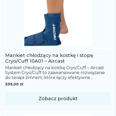
Mankiet chłodzący na kostkę i stopę
Cryo/Cuff 10A01 – Aircast
Mankiet chłodzący na kostkę Cryo/Cuff – Aircast
System Cryo/Cuff to zaawansowane rozwiązanie
do terapii zimnem, które łączy efektywne
schłodzenie z kompresją uszkodzonej części ciała,
539,00
zł
dzięki czemu pomaga w redukcji bólu, opuchlizny
i krwiaków. W skład systemu Cryo/Cuff wchodzą
trzy główne elementy Warto zauważyć, że termos
Zobacz produkt
jest sprzedawany oddzielnie. Dostępna jest
również pompka elektryczna, która automatycznie
[…]