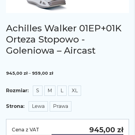
Achilles Walker 01EP+01K
Orteza Stopowo -
Goleniowa – Aircast
Zakres
945,00
zł
–
959,00
zł
cen:
od
945,00 zł
S
M
L
XL
Rozmiar
do
959,00 zł
Lewa
Prawa
Strona
945,00
zł
Cena z VAT