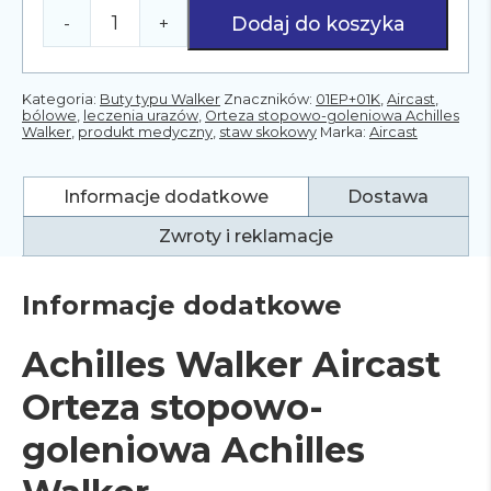
Dodaj do koszyka
-
+
ilość
Achilles
Walker
01EP+01K
Kategoria:
Buty typu Walker
Znaczników:
01EP+01K
,
Aircast
,
Orteza
bólowe
,
leczenia urazów
,
Orteza stopowo-goleniowa Achilles
Walker
,
produkt medyczny
,
staw skokowy
Marka:
Aircast
Stopowo
-
Goleniowa
Informacje dodatkowe
Dostawa
-
Aircast
Zwroty i reklamacje
Informacje dodatkowe
Achilles Walker Aircast
Orteza stopowo-
goleniowa Achilles