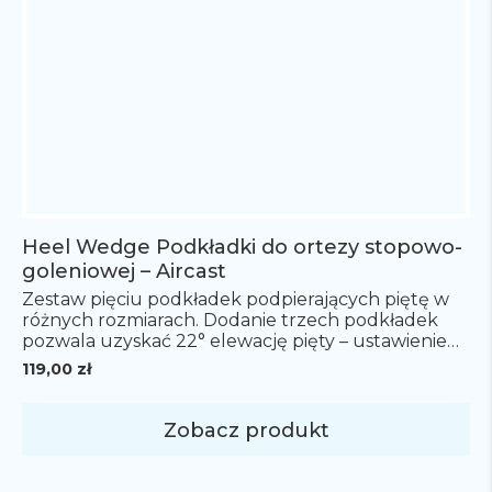
Heel Wedge Podkładki do ortezy stopowo-
goleniowej – Aircast
Zestaw pięciu podkładek podpierających piętę w
różnych rozmiarach. Dodanie trzech podkładek
pozwala uzyskać 22° elewację pięty – ustawienie
końskie stopy. Zestaw pasuje do ortez: AirSelect
119,00
zł
Elite WALKER oraz Pneumatic Walker.
Zobacz produkt