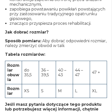
mechanicznymi,
zapobiega powstawaniu powikłań powstających
przy zastosowaniu tradycyjnego opatrunku
gipsowego,
znacząco przyspiesza proces rehabilitacji.
Jak dobrać rozmiar?
Sposób pomiaru:
Aby dobrać odpowiedni rozmiar,
należy zmierzyć obwód w talii.
Tabela rozmiarów:
Rozm
iar
do
36 –
40 –
44 –
47 +
obuw
35,5
39,5
43
47
ia
Rozm
XS
S
M
L
XL
iar
Jeśli masz pytania dotyczące tego produktu
lub potrzebujesz więcej informacji, chętnie