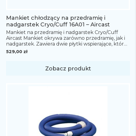
Mankiet chłodzący na przedramię i
nadgarstek Cryo/Cuff 16A01 – Aircast
Mankiet na przedramię i nadgarstek Cryo/Cuff
Aircast Mankiet okrywa zarówno przedramię, jak i
nadgarstek. Zawiera dwie płytki wspierające, które
można wyjąć, jeśli potrzebny jest większy zakres
529,00
zł
ruchu. Rozmiar uniwersalny. Idealne rozwiązanie
by zapewnić optymalny ucisk oraz schłodzenie
kontuzjowanego nadgarstka. Cena nie zawiera
Zobacz produkt
termosu. Termos na zimną wodę dostępny w
osobnym zakupie.