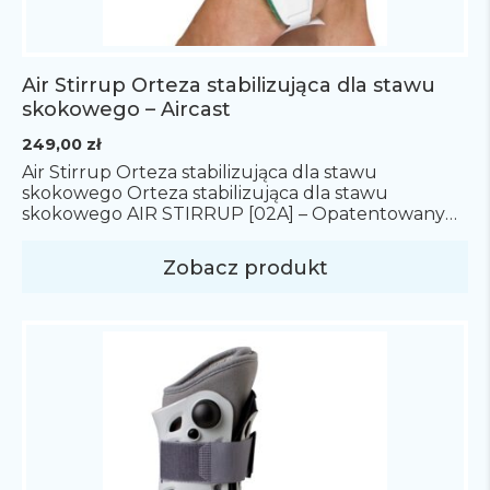
Air Stirrup Orteza stabilizująca dla stawu
skokowego – Aircast
249,00
zł
Air Stirrup Orteza stabilizująca dla stawu
skokowego Orteza stabilizująca dla stawu
skokowego AIR STIRRUP [02A] – Opatentowany
system pneumatyczny wspomaga redukcje
obrzęku, ogranicza ruchy nawracania i odwracania
Zobacz produkt
stopy, stabilizuje boczne i przyśrodkowe więzadła
stawu skokowego oraz mocno stabilizuje i
zabezpiecza przed pronacją i supinacją stopy.
Wskazania: Cechy: Działanie: Jak dobrać rozmiar?
Sposób pomiaru: Aby dobrać […]