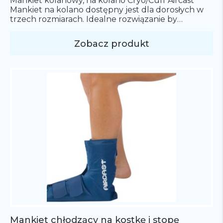
Mankiet kolanowy, na kolano Cryo/Cuff Aircast
Mankiet na kolano dostępny jest dla dorosłych w
trzech rozmiarach. Idealne rozwiązanie by
zapewnić optymalny ucisk oraz
schłodzenie kontuzjowanego kolana. System
Zobacz produkt
Cryo/Cuff to zaawansowane rozwiązanie do terapii
zimnem, które łączy efektywne schłodzenie z
kompresją uszkodzonej części ciała, dzięki czemu
pomaga w redukcji bólu, opuchlizny i krwiaków. W
skład systemu Cryo/Cuff wchodzą […]
Mankiet chłodzący na kostkę i stopę