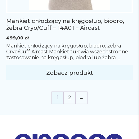
Mankiet chłodzący na kręgosłup, biodro,
żebra Cryo/Cuff – 14A01 – Aircast
499,00
zł
Mankiet chłodzący na kręgosłup, biodro, żebra
Cryo/Cuff Aircast Mankiet tułowia wszechstronne
zastosowanie na kręgosłup, biodra lub żebra.
Zawiera wyjmowaną płytkę wspierającą. Rozmiar
uniwersalny. System Cryo/Cuff to zaawansowane
Zobacz produkt
rozwiązanie do terapii zimnem, które łączy
efektywne schłodzenie z kompresją uszkodzonej
części ciała, dzięki czemu pomaga w redukcji bólu,
opuchlizny i krwiaków. W skład systemu Cryo/Cuff
1
2
→
wchodzą trzy główne elementy: […]