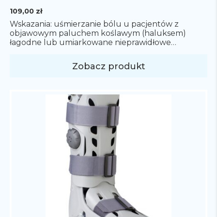
109,00
zł
Wskazania: uśmierzanie bólu u pacjentów z
objawowym paluchem koślawym (haluksem)
łagodne lub umiarkowane nieprawidłowe
ustawienie dużego palca utrzymanie pozycji po
operacji palucha koślawego (haluksa)
Zobacz produkt