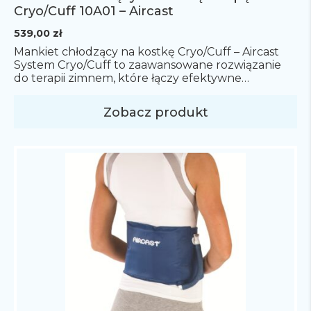
Cryo/Cuff 10A01 – Aircast
539,00
zł
Mankiet chłodzący na kostkę Cryo/Cuff – Aircast
System Cryo/Cuff to zaawansowane rozwiązanie
do terapii zimnem, które łączy efektywne
schłodzenie z kompresją uszkodzonej części ciała,
dzięki czemu pomaga w redukcji bólu, opuchlizny
Zobacz produkt
i krwiaków. W skład systemu Cryo/Cuff wchodzą
trzy główne elementy Warto zauważyć, że termos
jest sprzedawany oddzielnie. Dostępna jest
również pompka elektryczna, która automatycznie
[…]