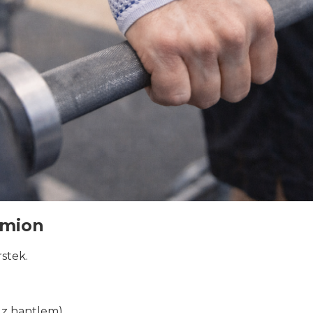
amion
rstek.
 z hantlem)