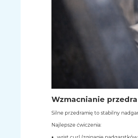
Wzmacnianie przedr
Silne przedramię to stabilny nadga
Najlepsze ćwiczenia:
wrist curl (zginanie nadgarstków