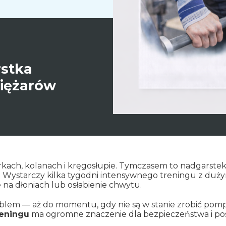
rstka
iężarów
barkach, kolanach i kręgosłupie. Tymczasem to nadgarste
 Wystarczy kilka tygodni intensywnego treningu z dużymi 
 na dłoniach lub osłabienie chwytu.
blem — aż do momentu, gdy nie są w stanie zrobić pomp
reningu
ma ogromne znaczenie dla bezpieczeństwa i po