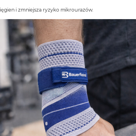
ęgien i zmniejsza ryzyko mikrourazów.