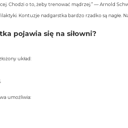
ięcej. Chodzi o to, żeby trenować mądrzej.” — Arnold Sc
filaktyki. Kontuzje nadgarstka bardzo rzadko są nagłe. N
ka pojawia się na siłowni?
złożony układ:
,
wa umożliwia: