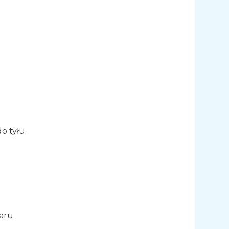
o tyłu.
aru.