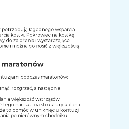
 potrzebują łagodnego wsparcia
arcia kostki. Pokrowiec na kostkę
wy do założenia i wystarczająco
nie i można go nosić z większością
s maratonów
kontuzjami podczas maratonów:
nąć, rozgrzać, a następnie
hłania większość wstrząsów
tego nacisku na struktury kolana.
Może to pomóc w uniknięciu kontuzji
gania po nierównym chodniku.