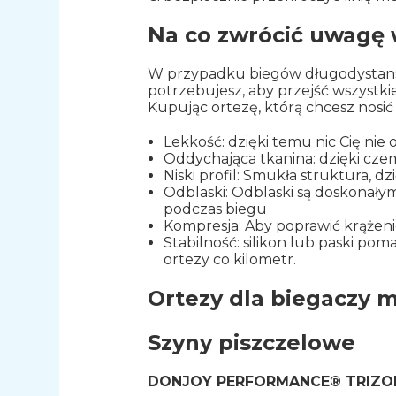
Na co zwrócić uwagę 
W przypadku biegów długodystansow
potrzebujesz, aby przejść wszystki
Kupując ortezę, którą chcesz nosi
Lekkość: dzięki temu nic Cię ni
Oddychająca tkanina: dzięki czem
Niski profil: Smukła struktura, 
Odblaski: Odblaski są doskonały
podczas biegu
Kompresja: Aby poprawić krążenie
Stabilność: silikon lub paski po
ortezy co kilometr.
Ortezy dla biegaczy
Szyny piszczelowe
DONJOY PERFORMANCE® TRIZON