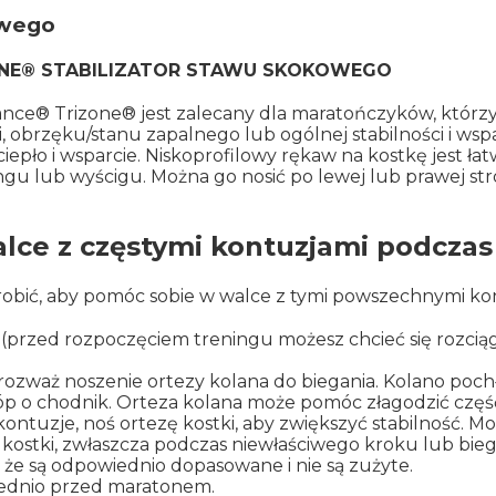
owego
NE® STABILIZATOR STAWU SKOKOWEGO
ce® Trizone® jest zalecany dla maratończyków, którzy
i, obrzęku/stanu zapalnego lub ogólnej stabilności i wsp
iepło i wsparcie. Niskoprofilowy rękaw na kostkę jest łat
ngu lub wyścigu. Można go nosić po lewej lub prawej stro
lce z częstymi kontuzjami podcza
a zrobić, aby pomóc sobie w walce z tymi powszechnymi 
u (przed rozpoczęciem treningu możesz chcieć się rozciąg
 rozważ noszenie ortezy kolana do biegania. Kolano poc
o chodnik. Orteza kolana może pomóc złagodzić część 
 kontuzje, noś ortezę kostki, aby zwiększyć stabilność. 
kostki, zwłaszcza podczas niewłaściwego kroku lub bie
, że są odpowiednio dopasowane i nie są zużyte.
wiednio przed maratonem.