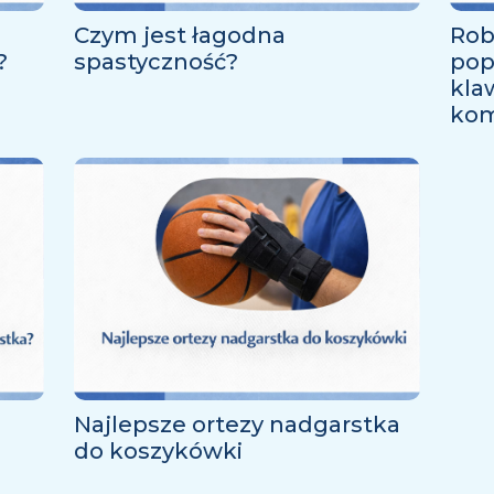
Czym jest łagodna
Rob
?
spastyczność?
pop
kla
kom
Najlepsze ortezy nadgarstka
do koszykówki