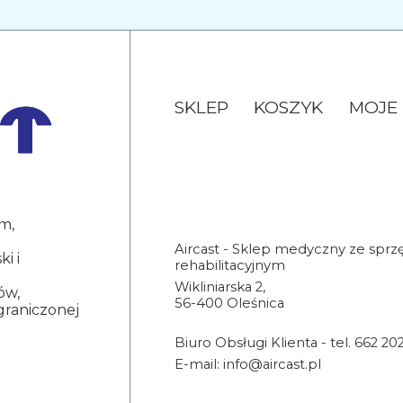
SKLEP
KOSZYK
MOJE
m,
Aircast - Sklep medyczny ze spr
i i
rehabilitacyjnym
Wikliniarska 2,
ów,
56-400 Oleśnica
graniczonej
Biuro Obsługi Klienta -
tel. 662 20
E-mail:
info@aircast.pl