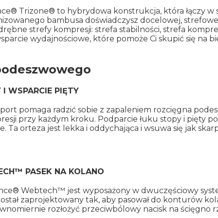
® Trizone® to hybrydowa konstrukcja, która łączy w so
bonizowanego bambusa doświadczysz docelowej, strefowej
odrębne strefy kompresji: strefa stabilności, strefa kompr
sparcie wydajnościowe, które pomoże Ci skupić się na bie
 podeszwowego
 I WSPARCIE PIĘTY
pport pomaga radzić sobie z zapaleniem rozcięgna pode
resji przy każdym kroku. Podparcie łuku stopy i pięty 
Ta orteza jest lekka i oddychająca i wsuwa się jak skar
ECH™ PASEK NA KOLANO
nce® Webtech™ jest wyposażony w dwuczęściowy syst
został zaprojektowany tak, aby pasował do konturów ko
ównomiernie rozłożyć przeciwbólowy nacisk na ścięgno r