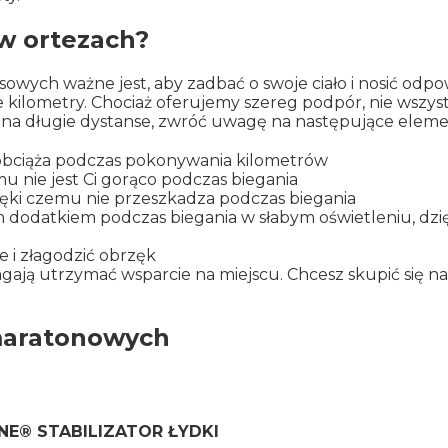
w ortezach?
ych ważne jest, aby zadbać o swoje ciało i nosić odpo
e kilometry. Chociaż oferujemy szereg podpór, nie wszyst
ć na długie dystanse, zwróć uwagę na następujące eleme
e obciąża podczas pokonywania kilometrów
u nie jest Ci gorąco podczas biegania
dzięki czemu nie przeszkadza podczas biegania
m dodatkiem podczas biegania w słabym oświetleniu, dz
 i złagodzić obrzęk
magają utrzymać wsparcie na miejscu. Chcesz skupić się n
 maratonowych
E® STABILIZATOR ŁYDKI