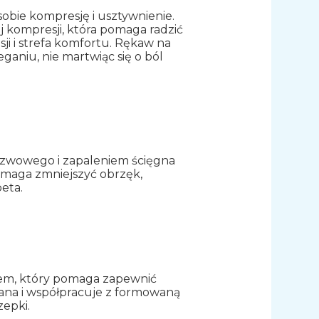
bie kompresję i usztywnienie.
 kompresji, która pomaga radzić
esji i strefa komfortu. Rękaw na
ganiu, nie martwiąc się o ból
szwowego i zapaleniem ścięgna
pomaga zmniejszyć obrzęk,
peta.
em, który pomaga zapewnić
lana i współpracuje z formowaną
zepki.