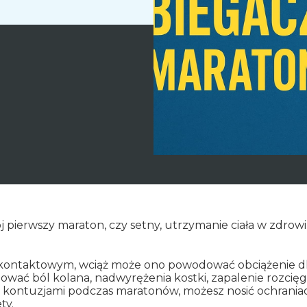
ój pierwszy maraton, czy setny, utrzymanie ciała w zdrowi
zkontaktowym, wciąż może ono powodować obciążenie dla
ać ból kolana, nadwyrężenia kostki, zapalenie rozcięgn
mi kontuzjami podczas maratonów, możesz nosić ochrani
ty.