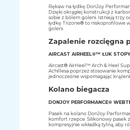
Rękaw na łydkę DonJoy Performance
Dzięki okrągłej konstrukcji z kar
sobie z bólem goleni. Istnieją trzy 
łydkę Trizone® to niskoprofilowe w
goleni.
Zapalenie rozcięgna
AIRCAST AIRHEEL®™ ŁUK STOPY
Aircast® AirHeel™ Arch & Heel Su
Achillesa poprzez stosowanie komp
jednocześnie wspomagając krążenie. 
Kolano biegacza
DONJOY PERFORMANCE® WEBT
Pasek na kolano DonJoy Performa
komfort rzepce. Silikonowy pasek 
kompresyjnie wkładką tylną, aby r