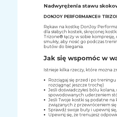
Nadwyrężenia stawu skok
DONJOY PERFORMANCE® TRIZO
Rękaw na kostkę DonJoy Performan
dla słabych kostek, skręconej kostk
Trizone® łączy w sobie kompresję, c
smukły, aby nosić go podczas treni
butów do biegania.
Jak się wspomóc w wa
Istnieje kilka rzeczy, które możn
Rozciągaj się przed i po trening
rozciągnąć jeszcze trochę)
Jeśli doświadczyłeś bólu kolana,
spowodowanych uderzeniem stóp 
Jeśli Twoje kostki są podatne na
związanych z przewróceniem się 
Sprawdź swoje buty i upewnij się
Upewnij się, że trenujesz odpo