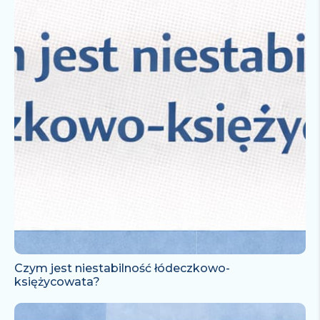
Czym jest niestabilność łódeczkowo-
księżycowata?